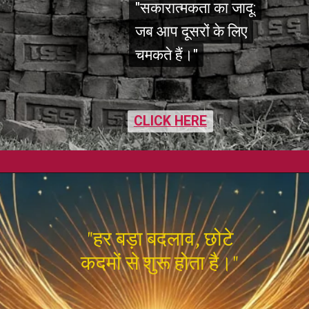
"सकारात्मकता का जादू:
"सकारात्मकता का जादू:
जब आप दूसरों के लिए
जब आप दूसरों के लिए
चमकते हैं।"
चमकते हैं।"
CLICK HERE
CLICK HERE
"हर बड़ा बदलाव, छोटे
कदमों से शुरू होता है।"