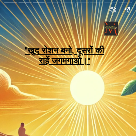
"खुद रोशन बनो, दूसरों की
राहें जगमगाओ।"