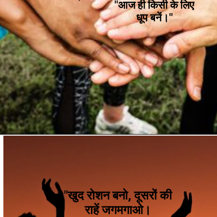
"आज ही किसी के लिए
धूप बनें।"
"खुद रोशन बनो, दूसरों
की
राहें जगमगाओ।