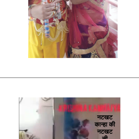
नटखट
कान्हा की
नटखट
सी