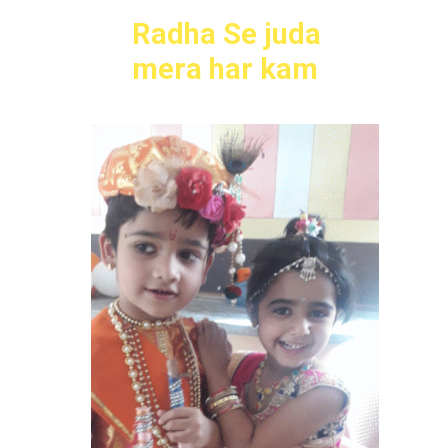
Radha Se juda
mera har kam