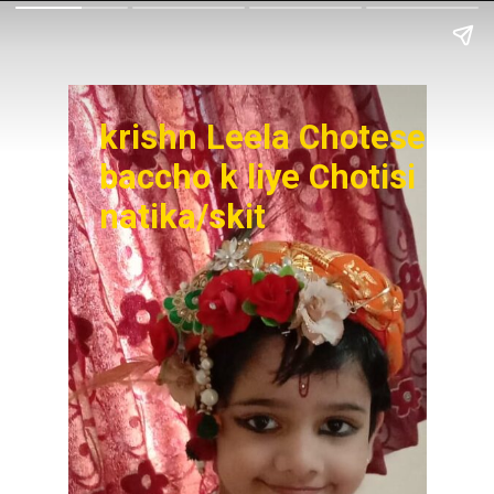
krishn Leela Chotese
baccho k liye Chotisi
natika/skit