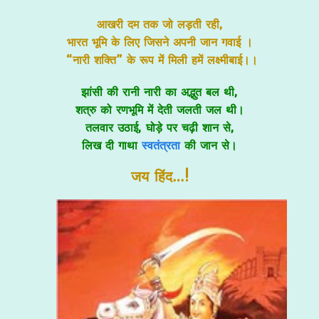
आखरी दम तक जो लड़ती रही,
भारत भूमि के लिए जिसने अपनी जान
गवाई
।
“नारी शक्ति” के रूप में मिली हमें लक्ष्मीबाई।।
झांसी की रानी नारी का अद्भुत बल थी,
शत्रु को रणभूमि में देती जलती जल थी।
तलवार उठाई, घोड़े पर चढ़ी शान से,
लिख दी गाथा
स्वतंत्रता
की जान से।
जय हिंद…!