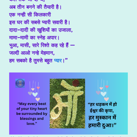
अब तीन बनने की तैयारी है।
एक नन्ही सी किलकारी
इस घर की सबसे प्यारी सवारी है।
दादा-दादी की खुशियों का उजाला,
मामा-मामी का स्नेह अपार।
भुआ, मासी, सारे रिश्ते कह रहे हैं —
जल्दी आओ नन्हे मेहमान,
हम सबको है तुमसे बहुत
प्यार
।”